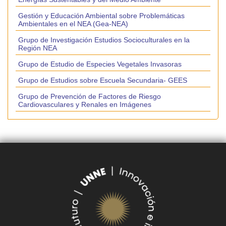
Gestión y Educación Ambiental sobre Problemáticas
Ambientales en el NEA (Gea-NEA)
Grupo de Investigación Estudios Socioculturales en la
Región NEA
Grupo de Estudio de Especies Vegetales Invasoras
Grupo de Estudios sobre Escuela Secundaria- GEES
Grupo de Prevención de Factores de Riesgo
Cardiovasculares y Renales en Imágenes