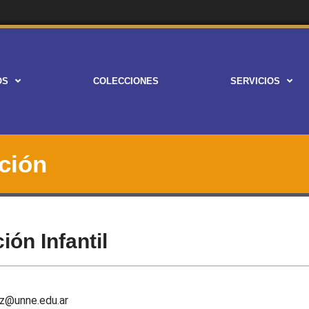
OS
COLECCIONES
SERVICIOS
ción
ón Infantil
ez@unne.edu.ar