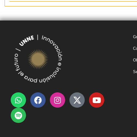
G
Co
Ob
Se