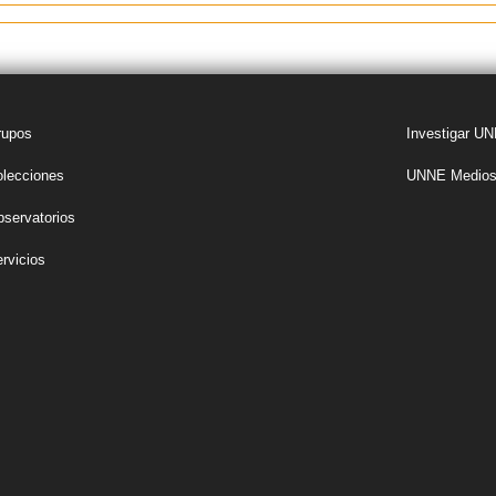
rupos
Investigar U
lecciones
UNNE Medios 
servatorios
rvicios