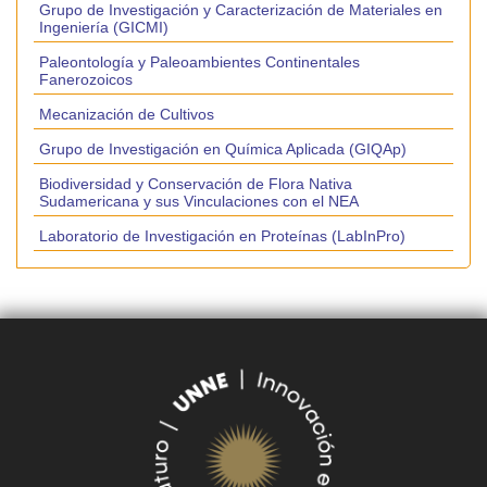
Grupo de Investigación y Caracterización de Materiales en
Ingeniería (GICMI)
Paleontología y Paleoambientes Continentales
Fanerozoicos
Mecanización de Cultivos
Grupo de Investigación en Química Aplicada (GIQAp)
Biodiversidad y Conservación de Flora Nativa
Sudamericana y sus Vinculaciones con el NEA
Laboratorio de Investigación en Proteínas (LabInPro)