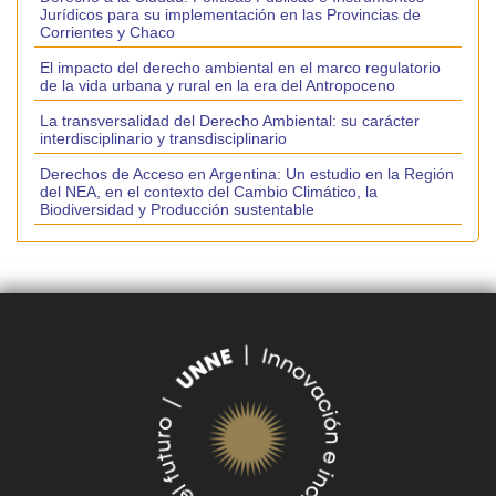
Jurídicos para su implementación en las Provincias de
Corrientes y Chaco
El impacto del derecho ambiental en el marco regulatorio
de la vida urbana y rural en la era del Antropoceno
La transversalidad del Derecho Ambiental: su carácter
interdisciplinario y transdisciplinario
Derechos de Acceso en Argentina: Un estudio en la Región
del NEA, en el contexto del Cambio Climático, la
Biodiversidad y Producción sustentable