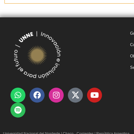
G
Co
Ob
Se
Universidad Nacional del Nordeste
|
Chaco · Corrientes | República Argentina