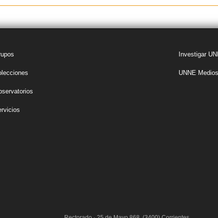
rupos
Investigar U
lecciones
UNNE Medios 
servatorios
rvicios
Rectorado · 25 de Mayo 868 (3400) Corrientes